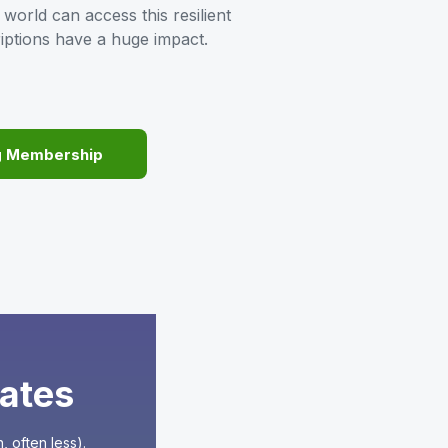
orld can access this resilient
iptions have a huge impact.
g Membership
ates
 often less).