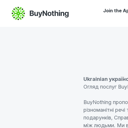
Join the A
Ukrainian украї́н
Огляд послуг Buy
BuyNothing пропо
різноманітні реч
подарунків, Спра
між людьми. Ми в