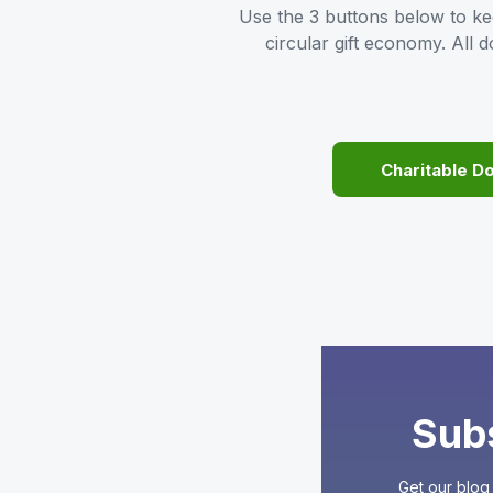
Use the 3 buttons below to ke
circular gift economy. All
Charitable D
Sub
Get our blog