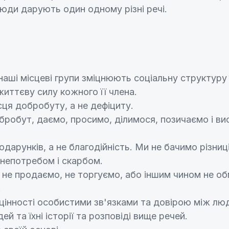
люди дарують один одному різні речі.
наші місцеві групи зміцнюють соціальну структуру с
иттєву силу кожного її члена.
сця добробуту, а не дефіциту.
бробут, даємо, просимо, ділимося, позичаємо і в
одарунків, а не благодійність. Ми не бачимо різниц
непотребом і скарбом.
 не продаємо, не торгуємо, або іншим чином не о
.
інності особистими зв'язками та довірою між лю
й та їхні історії та розповіді вище речей.