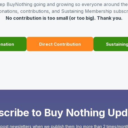
ep BuyNothing going and growing so everyone around the w
 donations, contributions, and Sustaining Membership subscr
No contribution is too small (or too big). Thank you.
onation
Direct Contribution
Sustainin
scribe to Buy Nothing Upd
 post newsletters when we publish them (no more than 2 times/month,