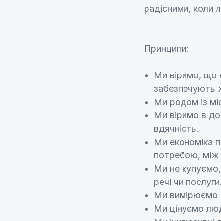
радісними, коли 
Принципи:
Ми віримо, що 
забезпечують ж
Ми родом із мі
Ми віримо в до
вдячність.
Ми економіка п
потребою, між 
Ми не купуємо,
речі чи послуги
Ми вимірюємо ц
Ми цінуємо люде