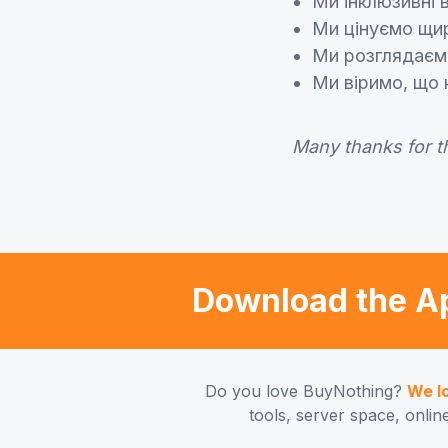
Ми інклюзивні в
Ми цінуємо щирі
Ми розглядаємо 
Ми віримо, що 
Many thanks for t
Download the A
Do you love BuyNothing?
We l
tools, server space, onlin