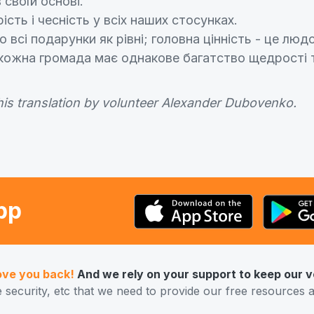
 своїй основі.
сть і чесність у всіх наших стосунках.
всі подарунки як рівні; головна цінність - це людс
кожна громада має однакове багатство щедрості 
his translation by volunteer Alexander Dubovenko.
pp
ove you back!
And we rely on your support to keep our 
e security, etc that we need to provide our free resources 