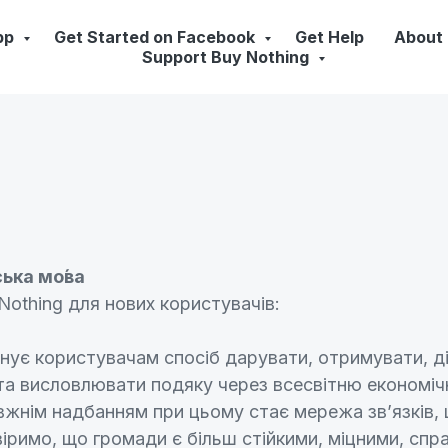
pp
Get Started on Facebook
Get Help
About
Support Buy Nothing
ська мо́ва
Nothing для нових користувачів:
нує користувачам спосіб дарувати, отримувати, ді
і та висловлювати подяку через всесвітню економ
вжнім надбанням при цьому стає мережа зв’язків
іримо, що громади є більш стійкими, міцними, спр