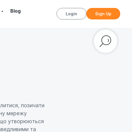
Blog
Login
Sign Up
литися, позичати
ічну мережу
, що утворюються
аведливими та