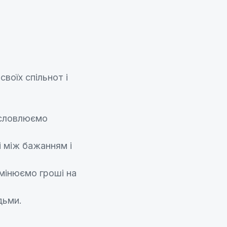
воїх спільнот і
исловлюємо
і між бажанням і
бмінюємо гроші на
дьми.